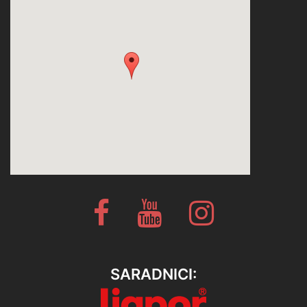
Facebook
YouTube
Instagram
SARADNICI: